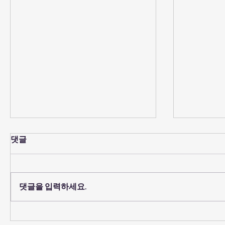
“내가 원하는 것과 하나님이
“보는 것 
댓글
원하시는 것이 만날 때생기는
사람은 보는
일”
요즘 저희 교회는 창세기에서 “야
니다. 사람
곱의 삶”을 묵상하고 공부하고 있
다. 생각을
댓글을 입력하세요.
습니다. 야곱의 삶을 볼 때 많은 부
믿는냐?”에
분에서 참 계산적이고, 이기적이
스로 확신
며, 자기중심으로 살아가는 모습을
드리게 되