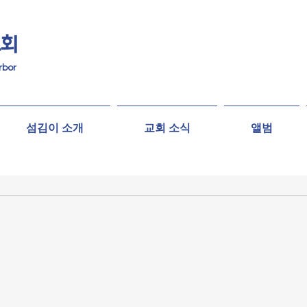
교회
rbor
섬김이 소개
교회 소식
앨범