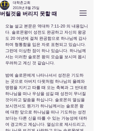
대학촌교회
2019년 8월 25일
앤아버
​ 대학촌 교회
버릴것을 버리지 못할 때
Campus Town Church of Ann Arbor
오늘 설교 본문은 역대하 7:11-20 의 내용입니
다. 솔로몬왕이 성전도 완공하고 자신의 왕궁
도 20 여년에 걸쳐 완공함으로 하나님께 감사
하며 형통함을 입은 자로 표현되고 있습니다. 
그런데 이상한 점이 하나 있습니다. 하나님께
서는 이러한 솔로몬 왕의 모습을 보시며 몹시 
우려하고 계신 것 같습니다. 
밤에 솔로몬에게 나타나셔서 성전은 기도하
는 곳으로 아버지 다윗처럼 하나님의 율례와 
명령을 지키고 따를 때 오는 축복과 그 반대로 
하나님을 떠나 우상을 섬길 때 성전이 무너질 
것이라고 말씀을 하십니다. 솔로몬의 열심을 
보시면서도 뭔가가 하나님께서는 솔로몬 왕
에 대한 앞으로 하나님을 떠나 기도하는 성전
보다는 다른 신을 따를 수 있는 가능성에 대하
여 경고하고 계십니다. 열심으로 제사드리고, 
하나님을 뜨겁게 사랑하고 있는 솔로몬에게 