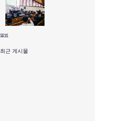
앨범
최근 게시물