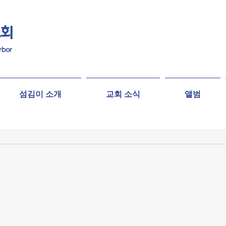
교회
rbor
섬김이 소개
교회 소식
앨범