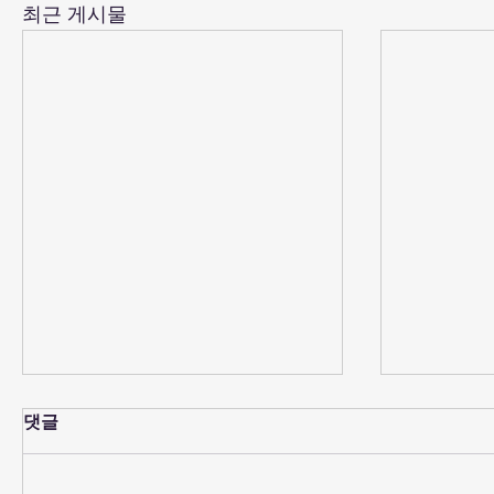
최근 게시물
우리 함께 나눠요 | 이미숙 권
우리 함께
댓글
사
자
(이사야 10:20-34) ‘그 날에 이스라
(이사야 11