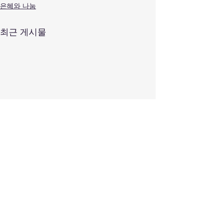
은혜와 나눔
최근 게시물
우리 함께 나눠요 | 한성봉
우리 함께 나눠요
목자
목사
(이사야 11장 1-6절) 징계와 심
매일성경 (이사야 5:
댓글