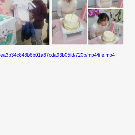
1daea3b34c848b8b01a67cda93b05fd/720p/mp4/file.mp4