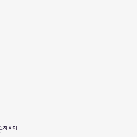
라
먼저 하며
라