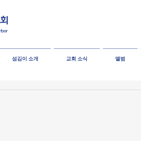
교회
rbor
섬김이 소개
교회 소식
앨범