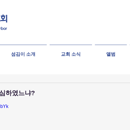
교회
rbor
섬김이 소개
교회 소식
앨범
 의심하였느냐?
dbYk