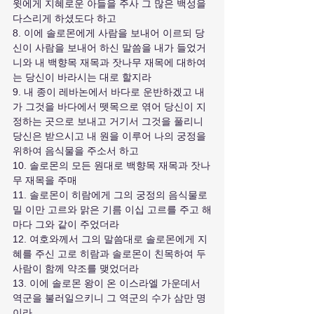
윗에게 지혜로운 아들을 주사 그 많은 백성을 
다스리게 하셨도다 하고
8. 이에 솔로몬에게 사람을 보내어 이르되 당
신이 사람을 보내어 하신 말씀을 내가 들었거
니와 내 백향목 재목과 잣나무 재목에 대하여
는 당신이 바라시는 대로 할지라
9. 내 종이 레바논에서 바다로 운반하겠고 내
가 그것을 바다에서 뗏목으로 엮어 당신이 지
정하는 곳으로 보내고 거기서 그것을 풀리니 
당신은 받으시고 내 원을 이루어 나의 궁정을 
위하여 음식물을 주소서 하고
10. 솔로몬의 모든 원대로 백향목 재목과 잣나
무 재목을 주매
11. 솔로몬이 히람에게 그의 궁정의 음식물로 
밀 이만 고르와 맑은 기름 이십 고르를 주고 해
마다 그와 같이 주었더라
12. 여호와께서 그의 말씀대로 솔로몬에게 지
혜를 주신 고로 히람과 솔로몬이 친목하여 두 
사람이 함께 약조를 맺었더라
13. 이에 솔로몬 왕이 온 이스라엘 가운데서 
역군을 불러일으키니 그 역군의 수가 삼만 명
이라