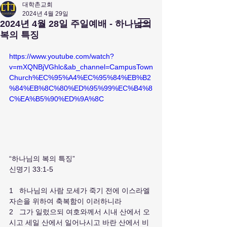
대학촌교회
2024년 4월 29일
앤아버
​ 대학촌 교회
2024년 4월 28일 주일예배 - 하나님의
Campus Town Church of Ann Arbor
복의 특징
https://www.youtube.com/watch?
v=mXQNBjVGhlc&ab_channel=CampusTown
Church%EC%95%A4%EC%95%84%EB%B2
%84%EB%8C%80%ED%95%99%EC%B4%8
C%EA%B5%90%ED%9A%8C
“하나님의 복의 특징”
신명기 33:1-5
1   하나님의 사람 모세가 죽기 전에 이스라엘 
자손을 위하여 축복함이 이러하니라
2   그가 일렀으되 여호와께서 시내 산에서 오
시고 세일 산에서 일어나시고 바란 산에서 비