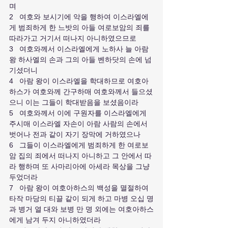
며
2   여호와 보시기에 악을 행하여 이스라엘에
게 범죄하게 한 느밧의 아들 여로보암의 죄를 
따라가고 거기서 떠나지 아니하였으므로
3   여호와께서 이스라엘에게 노하사 늘 아람 
왕 하사엘의 손과 그의 아들 벤하닷의 손에 넘
기셨더니
4   아람 왕이 이스라엘을 학대하므로 여호아
하스가 여호와께 간구하매 여호와께서 들으셨
으니 이는 그들이 학대받음을 보셨음이라
5   여호와께서 이에 구원자를 이스라엘에게 
주시매 이스라엘 자손이 아람 사람의 손에서 
벗어나 전과 같이 자기 장막에 거하였으나
6   그들이 이스라엘에게 범죄하게 한 여로보
암 집의 죄에서 떠나지 아니하고 그 안에서 따
라 행하며 또 사마리아에 아세라 목상을 그냥 
두었더라
7   아람 왕이 여호아하스의 백성을 멸절하여 
타작 마당의 티끌 같이 되게 하고 마병 오십 명
과 병거 열 대와 보병 만 명 외에는 여호아하스
에게 남겨 두지 아니하였더라