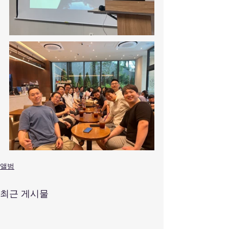
앨범
최근 게시물