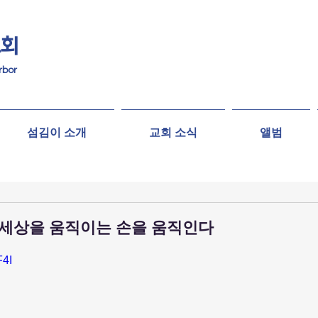
교회
rbor
섬김이 소개
교회 소식
앨범
룩은 세상을 움직이는 손을 움직인다
F4I