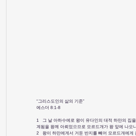
“그리스도인의 삶의 기준”
에스더 8:1-8
1   그 날 아하수에로 왕이 유다인의 대적 하만의 
계됨을 왕께 아뢰었으므로 모르드개가 왕 앞에 나오
2   왕이 하만에게서 거둔 반지를 빼어 모르드개에