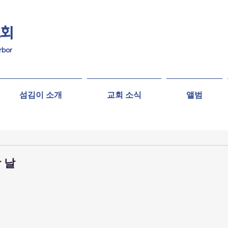
교회
rbor
섬김이 소개
교회 소식
앨범
 날