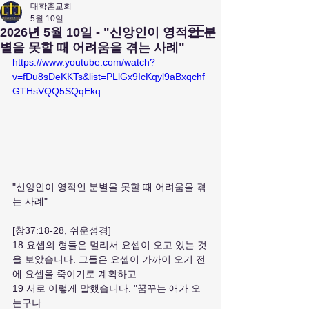
대학촌교회
5월 10일
앤아버
​ 대학촌 교회
2026년 5월 10일 - "신앙인이 영적인 분
Campus Town Church of Ann Arbor
별을 못할 때 어려움을 겪는 사례"
https://www.youtube.com/watch?
v=fDu8sDeKKTs&list=PLlGx9IcKqyl9aBxqchf
GTHsVQQ5SQqEkq
"신앙인이 영적인 분별을 못할 때 어려움을 겪
는 사례"
[창
37:18
-28, 쉬운성경]
18 요셉의 형들은 멀리서 요셉이 오고 있는 것
을 보았습니다. 그들은 요셉이 가까이 오기 전
에 요셉을 죽이기로 계획하고
19 서로 이렇게 말했습니다. "꿈꾸는 애가 오
는구나.