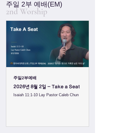
주일 2부 예배(EM)
의로 가난한 자를 심판하며 정직으로 세상의 겸손한
2nd Worship
자를 판단할 것이며 그의 입의 막대기로 세상을 치
며 그의 입술의 기운으로 악인을 죽일 것이며 5 공
의로 그의 허리띠를 삼으며 성실로 그의 몸의 띠를
삼으리라 6 그 때에 이리가 어린 양과 함께 살며 표
범이 어린 염소와 함께 누우며 송아지와 어린 사자
와 살진 짐승이 함께 있어 어린 아이에게 끌리며 7
암소와 곰이 함께 먹으며 그것들의 새끼가 함께 엎
드리며 사자가 소처럼 풀을 먹을
주일2부예배
2026년 8월 2일 - Take a Seat
Isaiah 11:1-10 Lay Pastor Caleb Chun