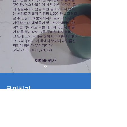
곱의 남은 자가 능하신 하나님께로 돌아올
것이라. 이스라엘이여 네 백성이 바다의 모
래 같을지라도 남은 자만 돌아오리니 넘치
는 공의로 파멸이 작정되었음이라… 그러므
로 주 만군의 여호와께서 이르시되 시온에
거주하는 내 백성들아 앗수르가 애굽이 한
것처럼 막대기로 너를 때리며 몽둥이를 들
어 너를 칠지라도 그를 두려워하지 말라….
그 날에 그의 무거운 짐이 네 어깨에서 떠나
고 그의 멍에가 네 목에서 벗어지되 기름진
까닭에 멍에가 부러지리라’
(이사야 10: 20-22, 24, 27)
이미숙 권사
문의하기
First Name
Last Name