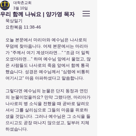
대학촌교회
3월 10일
앤아버
​ 대학촌 교회
우리 함께 나눠요 | 양가영 목자
Campus Town Church of Ann Arbor
묵상일기
요한복음 11:38-46
오늘 본문에서 마리아와 예수님은 나사로의 
무덤에 찾아옵니다. 어제 본문에서는 마리아
가 “주께서 여기 계셨더라면…” “조금 더 일찍 
오셨더라면…” 하며 예수님 앞에서 울었고, 많
은 사람들도 나사로의 죽음 앞에서 함께 통곡
했습니다. 성경은 예수님께서 “심령에 비통히 
여기시고” 마음 아파하셨다고 말씀합니다.
그렇다면 예수님의 눈물은 단지 동정과 연민
의 눈물이었을까요? 만약 그랬다면, 마리아가 
나사로의 병 소식을 전했을 때 곧바로 달려오
셔서 그를 살리심으로 그들의 마음을 위로하
셨을 것입니다. 그러나 예수님은 그 소식을 들
으시고도 곧장 떠나지 않으셨고, 일부러 지체
하셨습니다.