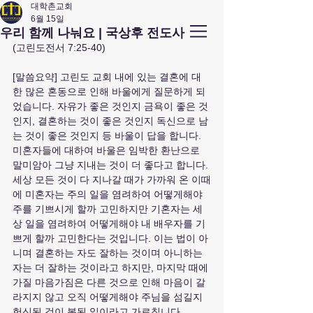
대학촌교회
6월 15일
앤아버
​ 대학촌 교회
우리 함께 나눠요 | 국상후 전도사
Campus Town Church of Ann Arbor
(고린도전서 7:25-40)
[말씀요약] 고린도 교회 내에 있는 결혼에 대
한 많은 혼동으로 인해 바울에게 질문하게 되
었습니다. 자유가 좋은 것인지 금욕이 좋은 것
인지, 결혼하는 것이 좋은 것인지 독신으로 남
는 것이 좋은 것인지 등 바울이 답을 합니다. 
미혼자들에 대하여 바울은 임박한 환난으로 
말미암아 그냥 지내는 것이 더 좋다고 합니다. 
세상 모든 것이 다 지나갈 때가 가까워 온 이때
에 미혼자는 주의 일을 염려하여 어떻게해야 
주를 기쁘시게 할까 고민하지만 기혼자는 세
상 일을 염려하여 어떻게해야 내 배우자를 기
쁘게 할까 고민한다는 것입니다. 이는 법이 아
니며 결혼하는 자도 잘하는 것이며 아니하는 
자는 더 잘하는 것이라고 하지만, 마지막 때에 
가질 마음가짐은 다른 것으로 인해 마음이 갈
라지지 않고 오직 어떻게해야 주님을 섬길지 
헌신된 것이 복된 일이라고 가르칩니다.